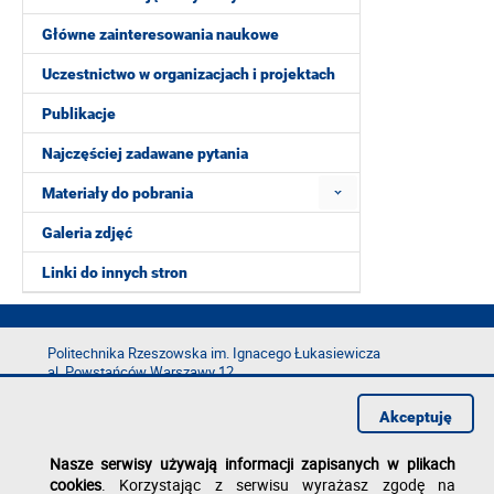
Główne zainteresowania naukowe
Uczestnictwo w organizacjach i projektach
Publikacje
Najczęściej zadawane pytania
Materiały do pobrania
Galeria zdjęć
Linki do innych stron
Politechnika Rzeszowska im. Ignacego Łukasiewicza
al. Powstańców Warszawy 12
35-029 Rzeszów
Akceptuję
tel.: +48 17 865 11 00
fax: +48 17 854 12 60
Nasze serwisy używają informacji zapisanych w plikach
e-mail:
kancelaria@prz.edu.pl
cookies
. Korzystając z serwisu wyrażasz zgodę na