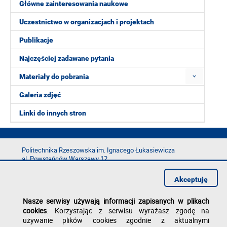
Główne zainteresowania naukowe
Uczestnictwo w organizacjach i projektach
Publikacje
Najczęściej zadawane pytania
Materiały do pobrania
Galeria zdjęć
Linki do innych stron
Politechnika Rzeszowska im. Ignacego Łukasiewicza
al. Powstańców Warszawy 12
35-029 Rzeszów
Akceptuję
tel.: +48 17 865 11 00
fax: +48 17 854 12 60
Nasze serwisy używają informacji zapisanych w plikach
e-mail:
kancelaria@prz.edu.pl
cookies
. Korzystając z serwisu wyrażasz zgodę na
Deklaracja dostępności
używanie plików cookies zgodnie z aktualnymi
Polityka prywatności