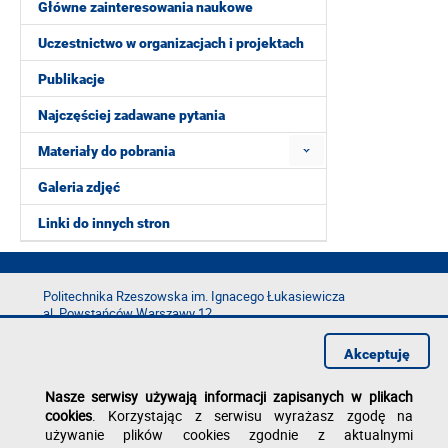
Główne zainteresowania naukowe
Uczestnictwo w organizacjach i projektach
Publikacje
Najczęściej zadawane pytania
Materiały do pobrania
Galeria zdjęć
Linki do innych stron
Politechnika Rzeszowska im. Ignacego Łukasiewicza
al. Powstańców Warszawy 12
35-029 Rzeszów
Akceptuję
tel.: +48 17 865 11 00
fax: +48 17 854 12 60
Nasze serwisy używają informacji zapisanych w plikach
e-mail:
kancelaria@prz.edu.pl
cookies
. Korzystając z serwisu wyrażasz zgodę na
Deklaracja dostępności
używanie plików cookies zgodnie z aktualnymi
Polityka prywatności