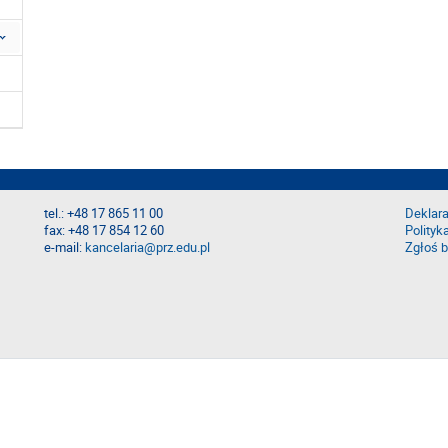
tel.: +48 17 865 11 00
Deklara
fax: +48 17 854 12 60
Polityk
e-mail:
kancelaria@prz.edu.pl
Zgłoś b